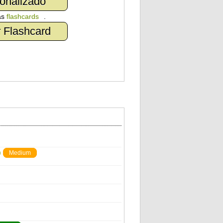
onalizado
as
flashcards
.
 Flashcard
)
Medium