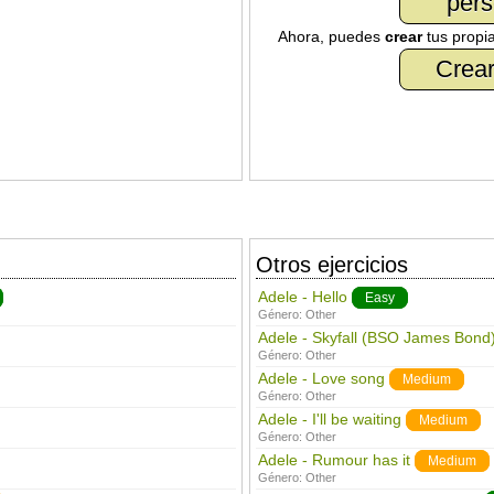
pers
Ahora, puedes
crear
tus propi
Crear
Otros ejercicios
Adele - Hello
Easy
Género:
Other
Adele - Skyfall (BSO James Bond
Género:
Other
Adele - Love song
Medium
Género:
Other
Adele - I'll be waiting
Medium
Género:
Other
Adele - Rumour has it
Medium
Género:
Other