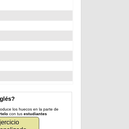
nglés?
troduce los huecos en la parte de
telo
con tus
estudiantes
jercicio