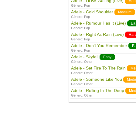
Adele - I'll Be Waiting (Live)
Med
Género:
Pop
Adele - Cold Shoulder
Medium
Género:
Pop
Adele - Rumour Has It (Live)
Ea
Género:
Pop
Adele - Right As Rain (Live)
Har
Género:
Pop
Adele - Don't You Remember
E
Género:
Pop
Adele - Skyfall
Easy
Género:
Other
Adele - Set Fire To The Rain
Me
Género:
Other
Adele - Someone Like You
Medi
Género:
Other
Adele - Rolling In The Deep
Med
Género:
Other