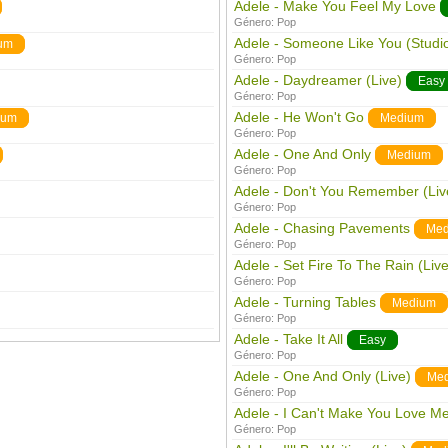
Adele - Make You Feel My Love
Género:
Pop
Adele - Someone Like You (Studi
um
Género:
Pop
Adele - Daydreamer (Live)
Easy
Género:
Pop
Adele - He Won't Go
ium
Medium
Género:
Pop
Adele - One And Only
Medium
Género:
Pop
Adele - Don't You Remember (Liv
Género:
Pop
Adele - Chasing Pavements
Med
Género:
Pop
Adele - Set Fire To The Rain (Live
Género:
Pop
Adele - Turning Tables
Medium
Género:
Pop
Adele - Take It All
Easy
Género:
Pop
Adele - One And Only (Live)
Me
Género:
Pop
Adele - I Can't Make You Love Me
Género:
Pop