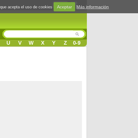
Login
Aceptar
Más información
 que acepta el uso de cookies
U
V
W
X
Y
Z
0-9