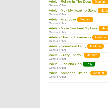
Adele - Rolling In The Deep
Medium
Género:
Other
Adele - Melt My Heart To Stone
Medi
Género:
Other
Adele - First Love
Medium
Género:
Other
Adele - Make You Feel My Love
Med
Género:
Other
Adele - Chasing Pavements
Medium
Género:
Other
Adele - Hometown Glory
Medium
Género:
Other
Adele - Crazy For You
Medium
Género:
Other
Adele - One And Only
Easy
Género:
Other
Adele - Someone Like You
Medium
Género:
Other