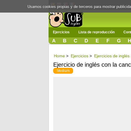
Usamos cookies propias y de terceros para mostrar publici
Ejercicios
Lista de reproducción
Cont
A
B
C
D
E
F
G
Home
>
Ejercicios
>
Ejercicios de inglés
Ejercicio de inglés con la ca
Medium