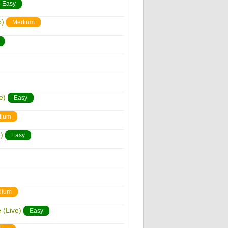
Easy
o)
Medium
e)
Easy
ium
)
Easy
dium
 (Live)
Easy