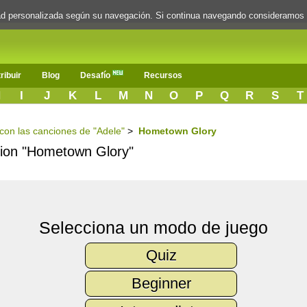
dad personalizada según su navegación. Si continua navegando consideramos
ribuir
Blog
Desafío
Recursos
H
I
J
K
L
M
N
O
P
Q
R
S
T
 con las canciones de "Adele"
>
Hometown Glory
ncion "Hometown Glory"
Selecciona un modo de juego
Quiz
Beginner