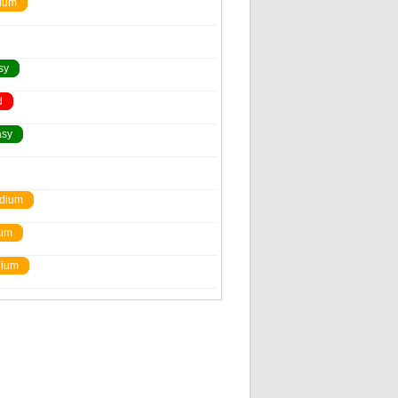
ium
sy
d
asy
dium
um
ium