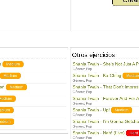
Otros ejercicios
s
Shania Twain - She's Not Just A P
Medium
Género:
Pop
Shania Twain - Ka-Ching
Medium
Mediu
Género:
Pop
man
Shania Twain - That Don't Impre
Medium
Género:
Pop
Shania Twain - Forever And For 
Medium
Género:
Pop
Shania Twain - Up!
edium
Medium
Género:
Pop
Shania Twain - I'm Gonna Getcha
edium
Género:
Pop
Shania Twain - Nah! (Live)
Hard
Género:
Pop