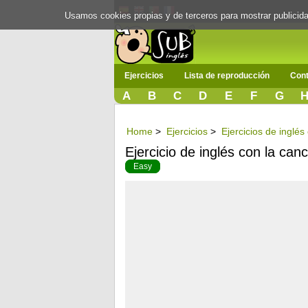
Usamos cookies propias y de terceros para mostrar publici
Ejercicios
Lista de reproducción
Cont
A
B
C
D
E
F
G
Home
>
Ejercicios
>
Ejercicios de inglé
Ejercicio de inglés con la ca
Easy