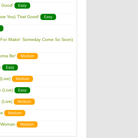
a Good!
Easy
now You) That Good!
Easy
 (For Makin' Someday Come So Soon)
anna Be!
Medium
e
Easy
(Live)
Medium
 (Live)
Easy
 (Live)
Medium
ne
Medium
 A Woman
Medium