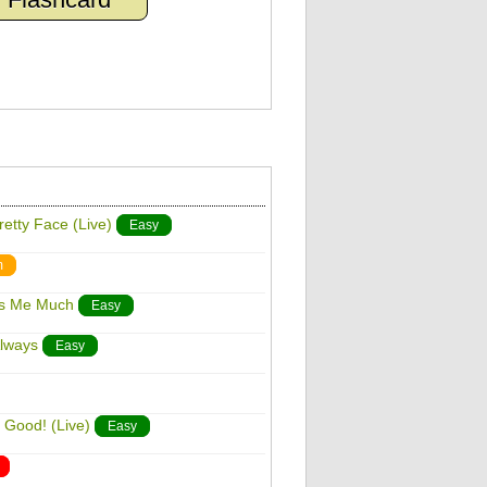
retty Face (Live)
Easy
m
ss Me Much
Easy
Always
Easy
 Good! (Live)
Easy