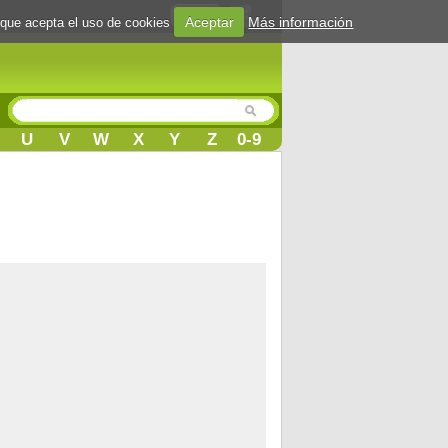
Login
Aceptar
Más información
 que acepta el uso de cookies
U
V
W
X
Y
Z
0-9