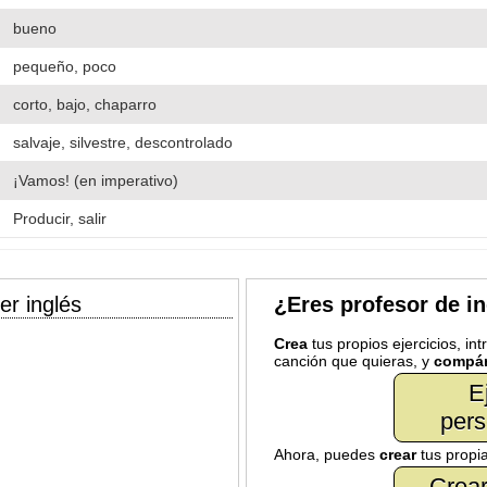
bueno
pequeño, poco
corto, bajo, chaparro
salvaje, silvestre, descontrolado
¡Vamos! (en imperativo)
Producir, salir
er inglés
¿Eres profesor de i
Crea
tus propios ejercicios, in
canción que quieras, y
compár
E
pers
Ahora, puedes
crear
tus propi
Crear