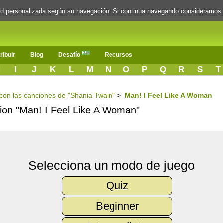
dad personalizada según su navegación. Si continua navegando consideramos
ribuir
Blog
Desafío
Recursos
H
I
J
K
L
M
N
O
P
Q
R
S
T
s con las canciones de "Shania Twain"
>
Man! I Feel Like A Woman
ncion "Man! I Feel Like A Woman"
Selecciona un modo de juego
Quiz
Beginner