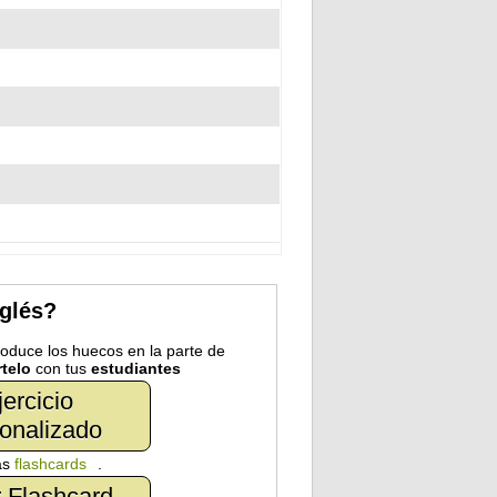
nglés?
troduce los huecos en la parte de
telo
con tus
estudiantes
jercicio
onalizado
as
flashcards
.
 Flashcard