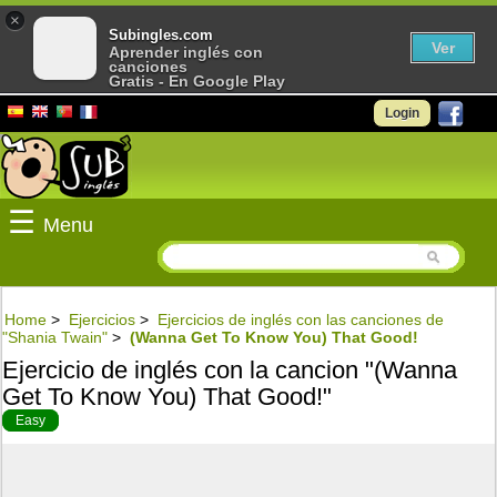
×
Subingles.com
Ver
Aprender inglés con
canciones
Gratis - En Google Play
Login
☰
Menu
Home
>
Ejercicios
>
Ejercicios de inglés con las canciones de
"Shania Twain"
>
(Wanna Get To Know You) That Good!
Ejercicio de inglés con la cancion "(Wanna
Get To Know You) That Good!"
Easy