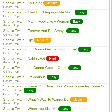
Shania Twain - Ka-Ching
Medium
Género:
Pop
Shania Twain - That Don't Impress Me Much
Easy
Género:
Pop
Shania Twain - Man! I Feel Like A Woman
Easy
Género:
Pop
Shania Twain - Forever And For Always
Easy
Género:
Pop
Shania Twain - Up!
Medium
Género:
Pop
Shania Twain - I'm Gonna Getcha Good! (Live)
Easy
Género:
Pop
Shania Twain - Nah! (Live)
Hard
Género:
Pop
Shania Twain - I'm Gonna Getcha Good!
Easy
Género:
Pop
Shania Twain - I'm Jealous
Easy
Género:
Pop
Shania Twain - Thank You Baby! (For Makin' Someday Come So
Soon) (Live)
Easy
Género:
Pop
Shania Twain - What A Way To Wanna Be!
Medium
Género:
Pop
Shania Twain - When You Kiss Me
Easy