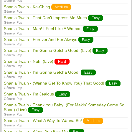
Género:
Pop
Shania Twain - Ka-Ching
Medium
Género:
Pop
Shania Twain - That Don't Impress Me Much
Easy
Género:
Pop
Shania Twain - Man! I Feel Like A Woman
Easy
Género:
Pop
Shania Twain - Forever And For Always
Easy
Género:
Pop
Shania Twain - I'm Gonna Getcha Good! (Live)
Easy
Género:
Pop
Shania Twain - Nah! (Live)
Hard
Género:
Pop
Shania Twain - I'm Gonna Getcha Good!
Easy
Género:
Pop
Shania Twain - (Wanna Get To Know You) That Good!
Easy
Género:
Pop
Shania Twain - I'm Jealous
Easy
Género:
Pop
Shania Twain - Thank You Baby! (For Makin' Someday Come So
Soon) (Live)
Easy
Género:
Pop
Shania Twain - What A Way To Wanna Be!
Medium
Género:
Pop
Shania Twain - When You Kiss Me
Easy