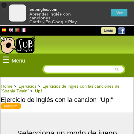
×
Subingles.com
Ver
Aprender inglés con
canciones
Gratis - En Google Play
Login
☰
Menu
Home
>
Ejercicios
>
Ejercicios de inglés con las canciones de
"Shania Twain"
>
Up!
Ejercicio de inglés con la cancion "Up!"
Medium
Selecciona un modo de juego