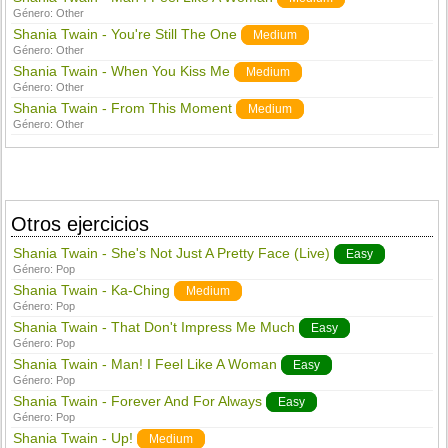
Género:
Other
Shania Twain - You're Still The One
Medium
Género:
Other
Shania Twain - When You Kiss Me
Medium
Género:
Other
Shania Twain - From This Moment
Medium
Género:
Other
Otros ejercicios
Shania Twain - She's Not Just A Pretty Face (Live)
Easy
Género:
Pop
Shania Twain - Ka-Ching
Medium
Género:
Pop
Shania Twain - That Don't Impress Me Much
Easy
Género:
Pop
Shania Twain - Man! I Feel Like A Woman
Easy
Género:
Pop
Shania Twain - Forever And For Always
Easy
Género:
Pop
Shania Twain - Up!
Medium