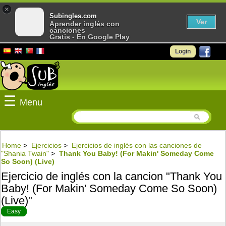
×
Subingles.com
Ver
Aprender inglés con
canciones
Gratis - En Google Play
Login
☰
Menu
Home
>
Ejercicios
>
Ejercicios de inglés con las canciones de
"Shania Twain"
>
Thank You Baby! (For Makin' Someday Come
So Soon) (Live)
Ejercicio de inglés con la cancion "Thank You
Baby! (For Makin' Someday Come So Soon)
(Live)"
Easy