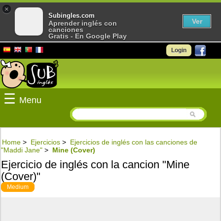
×
Subingles.com
Ver
Aprender inglés con
canciones
Gratis - En Google Play
Login
☰
Menu
Home
>
Ejercicios
>
Ejercicios de inglés con las canciones de
"Maddi Jane"
>
Mine (Cover)
Ejercicio de inglés con la cancion "Mine
(Cover)"
Medium