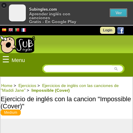
×
Subingles.com
Ver
Aprender inglés con
canciones
Gratis - En Google Play
Login
☰
Menu
Home
>
Ejercicios
>
Ejercicios de inglés con las canciones de
"Maddi Jane"
>
Impossible (Cover)
Ejercicio de inglés con la cancion "Impossible
(Cover)"
Medium