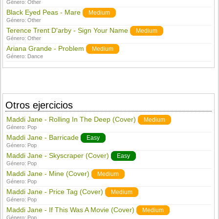
Género:
Other
Black Eyed Peas - Mare
Medium
Género:
Other
Terence Trent D'arby - Sign Your Name
Medium
Género:
Other
Ariana Grande - Problem
Medium
Género:
Dance
Otros ejercicios
Maddi Jane - Rolling In The Deep (Cover)
Medium
Género:
Pop
Maddi Jane - Barricade
Easy
Género:
Pop
Maddi Jane - Skyscraper (Cover)
Easy
Género:
Pop
Maddi Jane - Mine (Cover)
Medium
Género:
Pop
Maddi Jane - Price Tag (Cover)
Medium
Género:
Pop
Maddi Jane - If This Was A Movie (Cover)
Medium
Género:
Pop