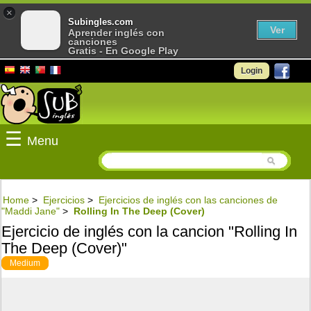
×
Subingles.com
Ver
Aprender inglés con
canciones
Gratis - En Google Play
Login
☰
Menu
Home
>
Ejercicios
>
Ejercicios de inglés con las canciones de
"Maddi Jane"
>
Rolling In The Deep (Cover)
Ejercicio de inglés con la cancion "Rolling In
The Deep (Cover)"
Medium