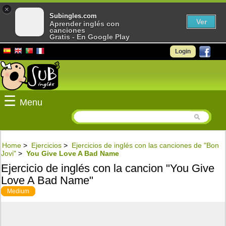
×
Subingles.com
Ver
Aprender inglés con
canciones
Gratis - En Google Play
Login
☰
Menu
Home
>
Ejercicios
>
Ejercicios de inglés con las canciones de "Bon
Jovi"
>
You Give Love A Bad Name
Ejercicio de inglés con la cancion "You Give
Love A Bad Name"
Medium