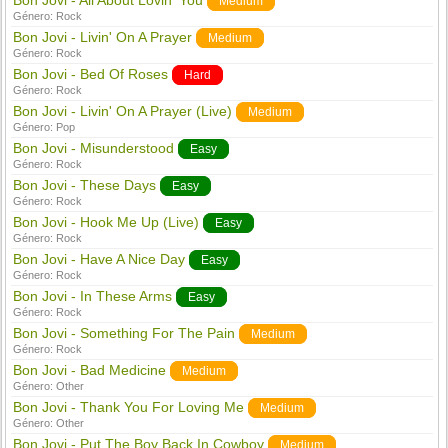
Bon Jovi - All About Lovin' You
Medium
Género:
Rock
Bon Jovi - Livin' On A Prayer
Medium
Género:
Rock
Bon Jovi - Bed Of Roses
Hard
Género:
Rock
Bon Jovi - Livin' On A Prayer (Live)
Medium
Género:
Pop
Bon Jovi - Misunderstood
Easy
Género:
Rock
Bon Jovi - These Days
Easy
Género:
Rock
Bon Jovi - Hook Me Up (Live)
Easy
Género:
Rock
Bon Jovi - Have A Nice Day
Easy
Género:
Rock
Bon Jovi - In These Arms
Easy
Género:
Rock
Bon Jovi - Something For The Pain
Medium
Género:
Rock
Bon Jovi - Bad Medicine
Medium
Género:
Other
Bon Jovi - Thank You For Loving Me
Medium
Género:
Other
Bon Jovi - Put The Boy Back In Cowboy
Medium