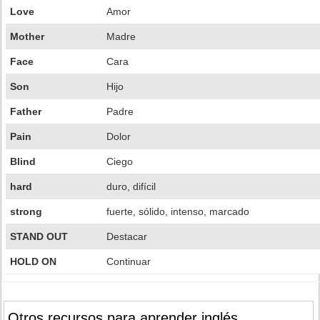
Love
Amor
Mother
Madre
Face
Cara
Son
Hijo
Father
Padre
Pain
Dolor
Blind
Ciego
hard
duro, difícil
strong
fuerte, sólido, intenso, marcado
STAND OUT
Destacar
HOLD ON
Continuar
Otros recursos para aprender inglés