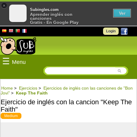
×
Subingles.com
Ver
Aprender inglés con
canciones
Gratis - En Google Play
Login
☰
Menu
Home
>
Ejercicios
>
Ejercicios de inglés con las canciones de "Bon
Jovi"
>
Keep The Faith
Ejercicio de inglés con la cancion "Keep The
Faith"
Medium