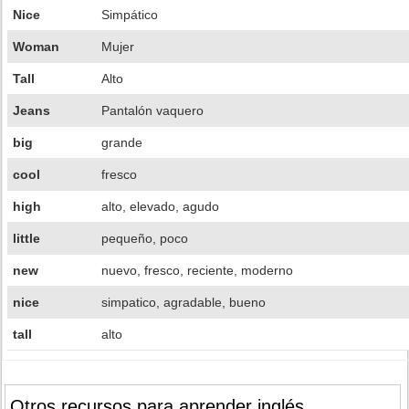
Nice
Simpático
Woman
Mujer
Tall
Alto
Jeans
Pantalón vaquero
big
grande
cool
fresco
high
alto, elevado, agudo
little
pequeño, poco
new
nuevo, fresco, reciente, moderno
nice
simpatico, agradable, bueno
tall
alto
Otros recursos para aprender inglés