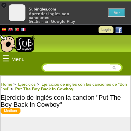
×
Subingles.com
Ver
Aprender inglés con
canciones
Gratis - En Google Play
Login
☰
Menu
Home
>
Ejercicios
>
Ejercicios de inglés con las canciones de "Bon
Jovi"
>
Put The Boy Back In Cowboy
Ejercicio de inglés con la cancion "Put The
Boy Back In Cowboy"
Medium