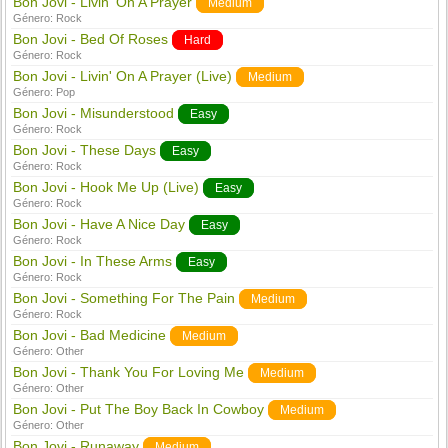
Bon Jovi - Livin' On A Prayer
Medium
Género:
Rock
Bon Jovi - Bed Of Roses
Hard
Género:
Rock
Bon Jovi - Livin' On A Prayer (Live)
Medium
Género:
Pop
Bon Jovi - Misunderstood
Easy
Género:
Rock
Bon Jovi - These Days
Easy
Género:
Rock
Bon Jovi - Hook Me Up (Live)
Easy
Género:
Rock
Bon Jovi - Have A Nice Day
Easy
Género:
Rock
Bon Jovi - In These Arms
Easy
Género:
Rock
Bon Jovi - Something For The Pain
Medium
Género:
Rock
Bon Jovi - Bad Medicine
Medium
Género:
Other
Bon Jovi - Thank You For Loving Me
Medium
Género:
Other
Bon Jovi - Put The Boy Back In Cowboy
Medium
Género:
Other
Bon Jovi - Runaway
Medium