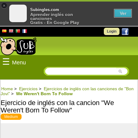
×
Subingles.com
Ver
Aprender inglés con
canciones
Gratis - En Google Play
Login
☰
Menu
Home
>
Ejercicios
>
Ejercicios de inglés con las canciones de "Bon
Jovi"
>
We Weren't Born To Follow
Ejercicio de inglés con la cancion "We
Weren't Born To Follow"
Medium