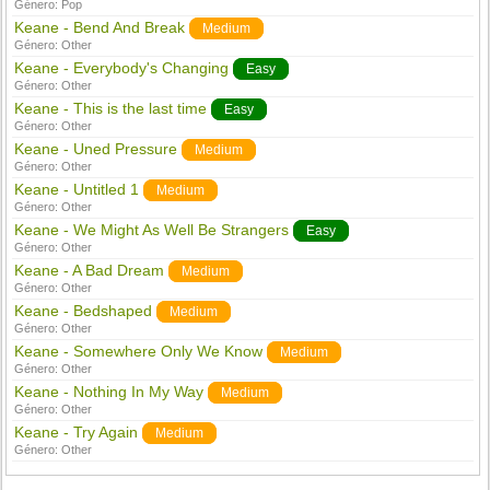
Género:
Pop
Keane - Bend And Break
Medium
Género:
Other
Keane - Everybody's Changing
Easy
Género:
Other
Keane - This is the last time
Easy
Género:
Other
Keane - Uned Pressure
Medium
Género:
Other
Keane - Untitled 1
Medium
Género:
Other
Keane - We Might As Well Be Strangers
Easy
Género:
Other
Keane - A Bad Dream
Medium
Género:
Other
Keane - Bedshaped
Medium
Género:
Other
Keane - Somewhere Only We Know
Medium
Género:
Other
Keane - Nothing In My Way
Medium
Género:
Other
Keane - Try Again
Medium
Género:
Other