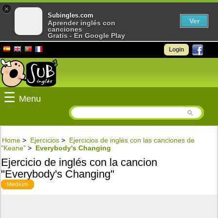
×
Subingles.com
Ver
Aprender inglés con
canciones
Gratis - En Google Play
Login
☰
Menu
Home
>
Ejercicios
>
Ejercicios de inglés con las canciones de
"Keane"
>
Everybody's Changing
Ejercicio de inglés con la cancion
"Everybody's Changing"
Medium