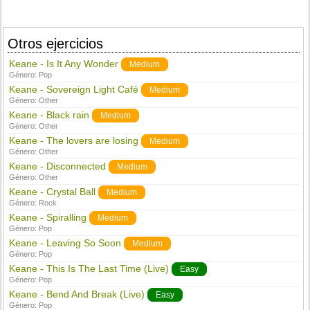
Otros ejercicios
Keane - Is It Any Wonder
Medium
Género:
Pop
Keane - Sovereign Light Café
Medium
Género:
Other
Keane - Black rain
Medium
Género:
Other
Keane - The lovers are losing
Medium
Género:
Other
Keane - Disconnected
Medium
Género:
Other
Keane - Crystal Ball
Medium
Género:
Rock
Keane - Spiralling
Medium
Género:
Pop
Keane - Leaving So Soon
Medium
Género:
Pop
Keane - This Is The Last Time (Live)
Easy
Género:
Pop
Keane - Bend And Break (Live)
Easy
Género:
Pop