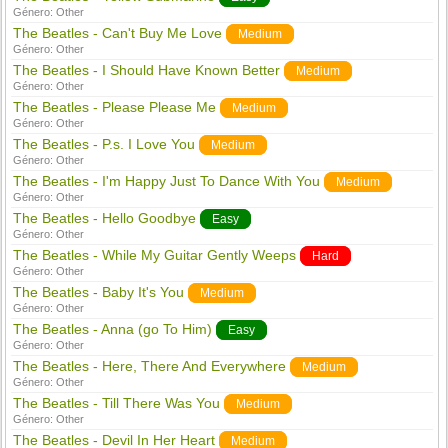
Género:
Other
The Beatles - Can't Buy Me Love
Medium
Género:
Other
The Beatles - I Should Have Known Better
Medium
Género:
Other
The Beatles - Please Please Me
Medium
Género:
Other
The Beatles - P.s. I Love You
Medium
Género:
Other
The Beatles - I'm Happy Just To Dance With You
Medium
Género:
Other
The Beatles - Hello Goodbye
Easy
Género:
Other
The Beatles - While My Guitar Gently Weeps
Hard
Género:
Other
The Beatles - Baby It's You
Medium
Género:
Other
The Beatles - Anna (go To Him)
Easy
Género:
Other
The Beatles - Here, There And Everywhere
Medium
Género:
Other
The Beatles - Till There Was You
Medium
Género:
Other
The Beatles - Devil In Her Heart
Medium