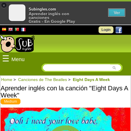
×
Subingles.com
Ver
Aprender inglés con
canciones
Gratis - En Google Play
Login
☰
Menu
Home
>
Canciones de The Beatles
>
Eight Days A Week
Aprender inglés con la canción "Eight Days A
Week"
Medium