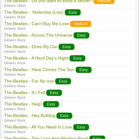
The Beatles - Do you want to know a secret?
Medium
Género:
Other
The Beatles - Yesterday (Live)
Easy
Género:
Rock
The Beatles - Can't Buy Me Love
Medium
Género:
Rock
The Beatles - Across The Universe
Easy
Género:
Rock
The Beatles - Drive My Car
Easy
Género:
Rock
The Beatles - A Hard Day's Night
Easy
Género:
Rock
The Beatles - Here Comes The Sun
Easy
Género:
Rock
The Beatles - For No one
Easy
Género:
Rock
The Beatles - If I Fell
Easy
Género:
Rock
The Beatles - Help!
Easy
Género:
Rock
The Beatles - Hey Bulldog
Easy
Género:
Rock
The Beatles - All You Need Is Love
Easy
Género:
Rock
The Beatles - The Long And Winding Road
Easy