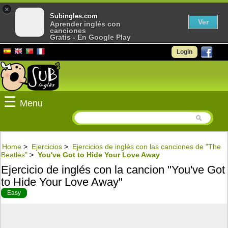
×
Subingles.com
Ver
Aprender inglés con
canciones
Gratis - En Google Play
Login
☰
Menu
Home
>
Ejercicios
>
Ejercicios de inglés con las canciones de "The
Beatles"
>
You've Got to Hide Your Love Away
Ejercicio de inglés con la cancion "You've Got
to Hide Your Love Away"
Easy