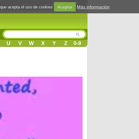
Login
Aceptar
Más información
 que acepta el uso de cookies
U
V
W
X
Y
Z
0-9