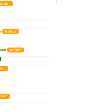
Medium
u
Medium
Door
Medium
ium
dium