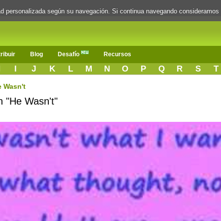
dad personalizada según su navegación. Si continua navegando consideramos
ribuir
Blog
Desafío
Recursos
H
I
J
K
L
M
N
O
P
Q
R
S
T
 Wasn't
n "He Wasn't"