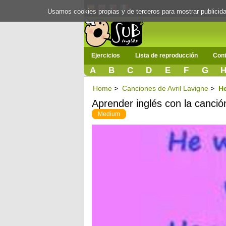
Usamos cookies propias y de terceros para mostrar publici
Ejercicios
Lista de reproducción
Cont
A
B
C
D
E
F
G
Home
>
Canciones de Avril Lavigne
>
He
Aprender inglés con la canció
Medium