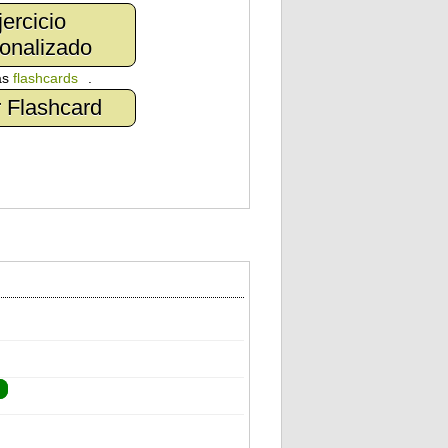
jercicio
onalizado
as
flashcards
.
 Flashcard