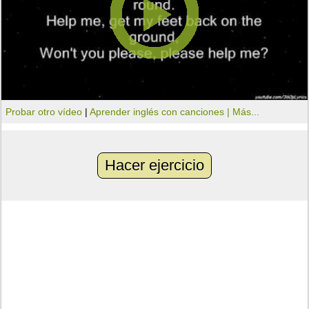
Probar otro vídeo
|
Aprender inglés con canciones |
Más...
Hacer ejercicio