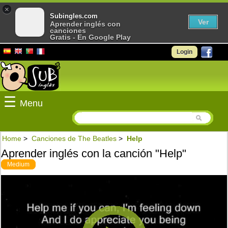
×
Subingles.com
Ver
Aprender inglés con
canciones
Gratis - En Google Play
Login
☰
Menu
Home
>
Canciones de The Beatles
>
Help
Aprender inglés con la canción "Help"
Medium