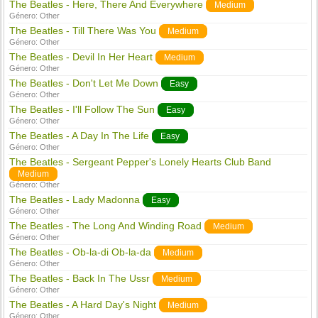
The Beatles - Here, There And Everywhere
Medium
Género:
Other
The Beatles - Till There Was You
Medium
Género:
Other
The Beatles - Devil In Her Heart
Medium
Género:
Other
The Beatles - Don't Let Me Down
Easy
Género:
Other
The Beatles - I'll Follow The Sun
Easy
Género:
Other
The Beatles - A Day In The Life
Easy
Género:
Other
The Beatles - Sergeant Pepper's Lonely Hearts Club Band
Medium
Género:
Other
The Beatles - Lady Madonna
Easy
Género:
Other
The Beatles - The Long And Winding Road
Medium
Género:
Other
The Beatles - Ob-la-di Ob-la-da
Medium
Género:
Other
The Beatles - Back In The Ussr
Medium
Género:
Other
The Beatles - A Hard Day's Night
Medium
Género:
Other