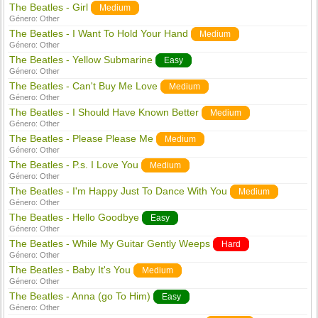
The Beatles - Girl
Medium
Género:
Other
The Beatles - I Want To Hold Your Hand
Medium
Género:
Other
The Beatles - Yellow Submarine
Easy
Género:
Other
The Beatles - Can't Buy Me Love
Medium
Género:
Other
The Beatles - I Should Have Known Better
Medium
Género:
Other
The Beatles - Please Please Me
Medium
Género:
Other
The Beatles - P.s. I Love You
Medium
Género:
Other
The Beatles - I'm Happy Just To Dance With You
Medium
Género:
Other
The Beatles - Hello Goodbye
Easy
Género:
Other
The Beatles - While My Guitar Gently Weeps
Hard
Género:
Other
The Beatles - Baby It's You
Medium
Género:
Other
The Beatles - Anna (go To Him)
Easy
Género:
Other