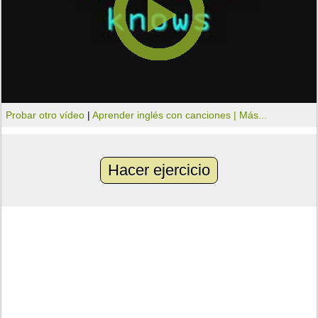
Probar otro vídeo
|
Aprender inglés con canciones |
Más...
Hacer ejercicio