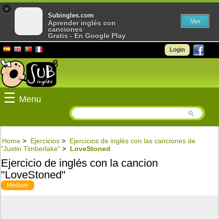
×
Subingles.com
Ver
Aprender inglés con
canciones
Gratis - En Google Play
Login
☰
Menu
Home
>
Ejercicios
>
Ejercicios de inglés con las canciones de
"Justin Timberlake"
>
LoveStoned
Ejercicio de inglés con la cancion
"LoveStoned"
Medium