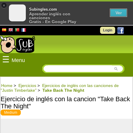
×
Subingles.com
Ver
Aprender inglés con
canciones
Gratis - En Google Play
Login
☰
Menu
Home
>
Ejercicios
>
Ejercicios de inglés con las canciones de
"Justin Timberlake"
>
Take Back The Night
Ejercicio de inglés con la cancion "Take Back
The Night"
Medium