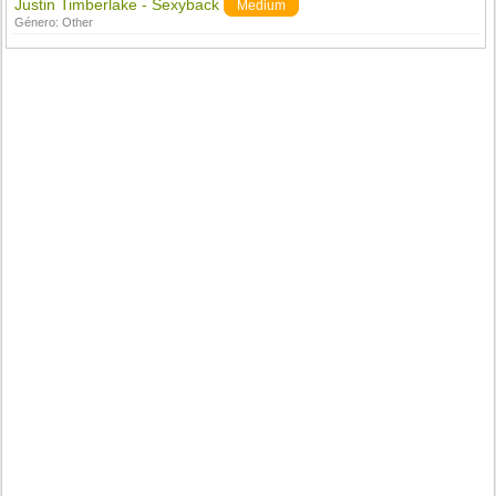
Justin Timberlake - Sexyback
Medium
Género:
Other