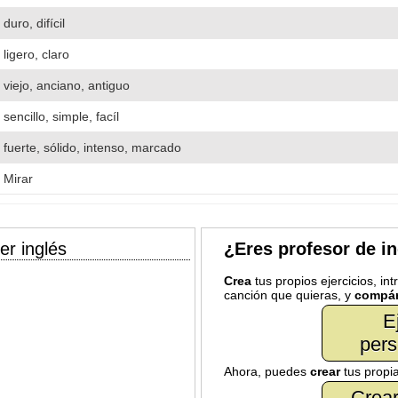
duro, difícil
ligero, claro
viejo, anciano, antiguo
sencillo, simple, facíl
fuerte, sólido, intenso, marcado
Mirar
er inglés
¿Eres profesor de i
Crea
tus propios ejercicios, in
canción que quieras, y
compár
E
pers
Ahora, puedes
crear
tus propi
Crear