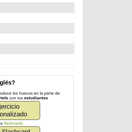
nglés?
troduce los huecos en la parte de
telo
con tus
estudiantes
jercicio
onalizado
as
flashcards
.
 Flashcard