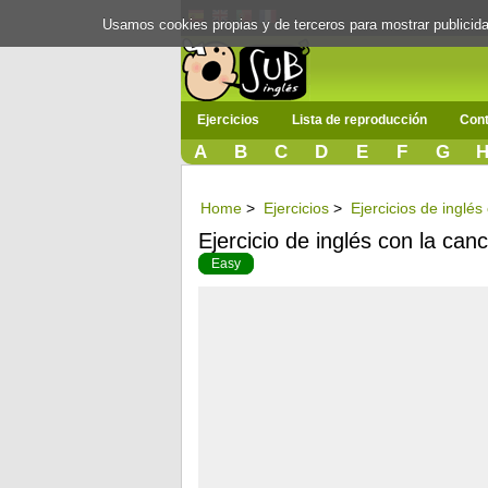
Usamos cookies propias y de terceros para mostrar publici
Ejercicios
Lista de reproducción
Cont
A
B
C
D
E
F
G
Home
>
Ejercicios
>
Ejercicios de inglés
Ejercicio de inglés con la canc
Easy