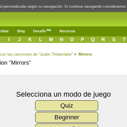
dad personalizada según su navegación. Si continua navegando consideramos
ribuir
Blog
Desafío
Recursos
H
I
J
K
L
M
N
O
P
Q
R
S
T
 con las canciones de "Justin Timberlake"
>
Mirrors
ion "Mirrors"
Selecciona un modo de juego
Quiz
Beginner