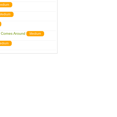
edium
Medium
d Comes Around
Medium
edium