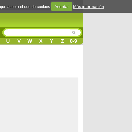
Login
Aceptar
Más información
 que acepta el uso de cookies
U
V
W
X
Y
Z
0-9