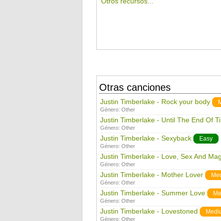
Otros recursos...
Otras canciones
Justin Timberlake - Rock your body
Género:
Other
Justin Timberlake - Until The End Of T
Género:
Other
Justin Timberlake - Sexyback
Easy
Género:
Other
Justin Timberlake - Love, Sex And Mag
Género:
Other
Justin Timberlake - Mother Lover
Me
Género:
Other
Justin Timberlake - Summer Love
Me
Género:
Other
Justin Timberlake - Lovestoned
Medi
Género:
Other