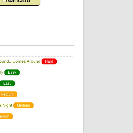
round...Comes Around
Hard
dy
Easy
Easy
Medium
e Night
Medium
edium