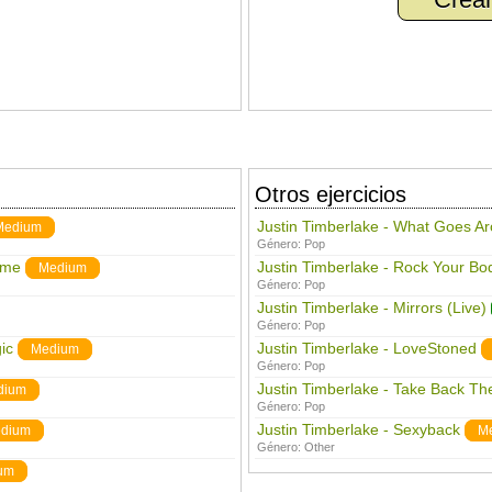
Otros ejercicios
Justin Timberlake - What Goes A
Medium
Género:
Pop
ime
Justin Timberlake - Rock Your Bo
Medium
Género:
Pop
Justin Timberlake - Mirrors (Live)
Género:
Pop
ic
Justin Timberlake - LoveStoned
Medium
Género:
Pop
Justin Timberlake - Take Back Th
dium
Género:
Pop
Justin Timberlake - Sexyback
dium
M
Género:
Other
um