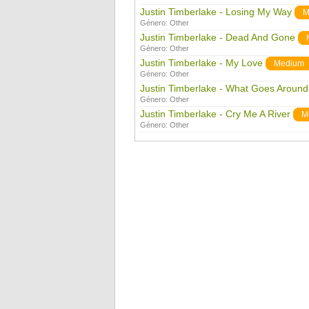
Justin Timberlake - Losing My Way
M
Género:
Other
Justin Timberlake - Dead And Gone
Género:
Other
Justin Timberlake - My Love
Medium
Género:
Other
Justin Timberlake - What Goes Aroun
Género:
Other
Justin Timberlake - Cry Me A River
M
Género:
Other