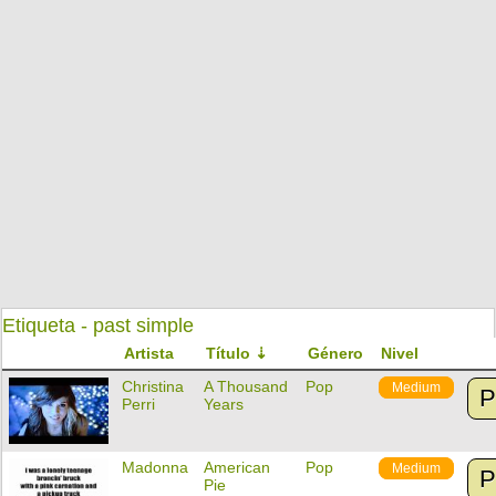
Etiqueta - past simple
Artista
Título
Género
Nivel
Christina
A Thousand
Pop
Medium
P
Perri
Years
Madonna
American
Pop
Medium
P
Pie