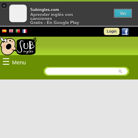
×
Subingles.com
Ver
Aprender inglés con
canciones
Gratis - En Google Play
Login
☰
Menu