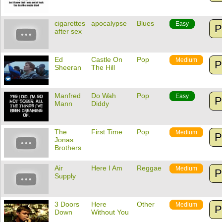
cigarettes
apocalypse
Blues
Easy
P
after sex
Ed
Castle On
Pop
Medium
P
Sheeran
The Hill
Manfred
Do Wah
Pop
Easy
P
Mann
Diddy
The
First Time
Pop
Medium
P
Jonas
Brothers
Air
Here I Am
Reggae
Medium
P
Supply
3 Doors
Here
Other
Medium
P
Down
Without You