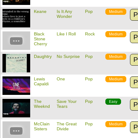
Keane
Is It Any
Pop
Medium
P
Wonder
Black
Like I Roll
Rock
Medium
P
Stone
Cherry
Daughtry
No Surprise
Pop
Medium
P
Lewis
One
Pop
Medium
P
Capaldi
The
Save Your
Pop
Easy
P
Weeknd
Tears
McClain
The Great
Pop
Medium
P
Sisters
Divide