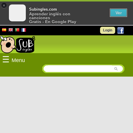
×
Subingles.com
Ver
Aprender inglés con
canciones
Gratis - En Google Play
Login
☰
Menu