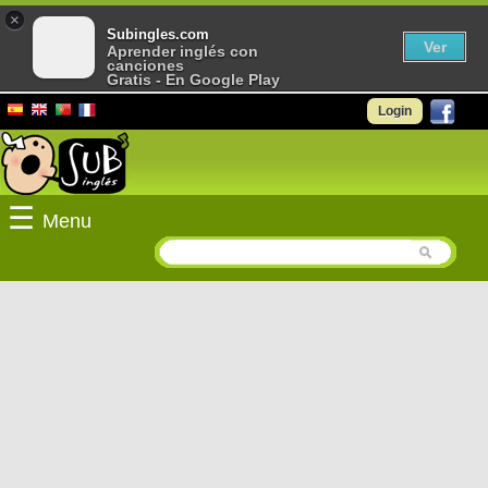
×
Subingles.com
Ver
Aprender inglés con
canciones
Gratis - En Google Play
Login
☰
Menu