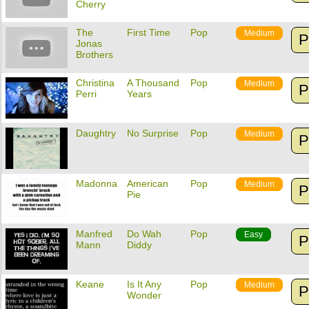
Cherry
The
First Time
Pop
Medium
P
Jonas
Brothers
Christina
A Thousand
Pop
Medium
P
Perri
Years
Daughtry
No Surprise
Pop
Medium
P
Madonna
American
Pop
Medium
P
Pie
Manfred
Do Wah
Pop
Easy
P
Mann
Diddy
Keane
Is It Any
Pop
Medium
P
Wonder