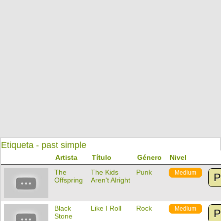
Etiqueta - past simple
Artista
Título
Género
Nivel
The
The Kids
Punk
Medium
P
Offspring
Aren't Alright
Black
Like I Roll
Rock
Medium
P
Stone