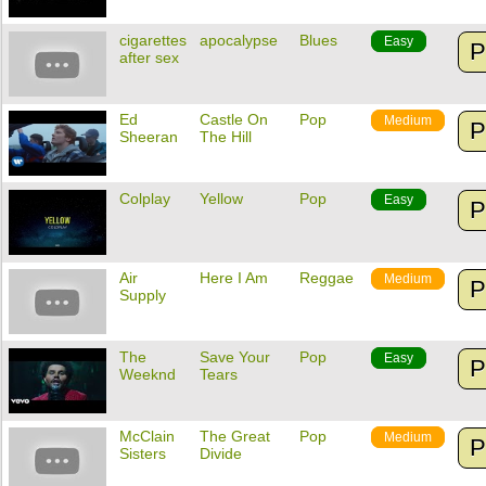
cigarettes
apocalypse
Blues
Easy
P
after sex
Ed
Castle On
Pop
Medium
P
Sheeran
The Hill
Colplay
Yellow
Pop
Easy
P
Air
Here I Am
Reggae
Medium
P
Supply
The
Save Your
Pop
Easy
P
Weeknd
Tears
McClain
The Great
Pop
Medium
P
Sisters
Divide