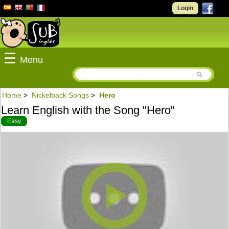
Login
☰
Menu
Home
>
Nickelback Songs
>
Hero
Learn English with the Song "Hero"
Easy