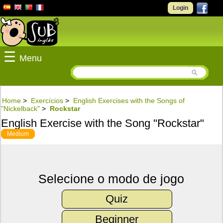
Login
☰
Menu
Home
>
Exercícios
>
English Exercises with the Songs of
"Nickelback"
>
Rockstar
English Exercise with the Song "Rockstar"
Medium
Selecione o modo de jogo
Quiz
Beginner