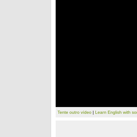
Tente outro vídeo
|
Learn English with s