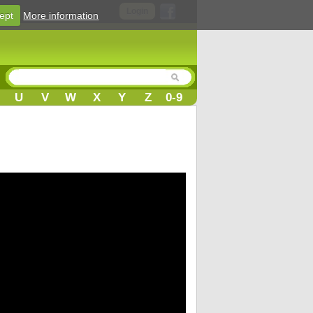
Login
ept
More information
U
V
W
X
Y
Z
0-9