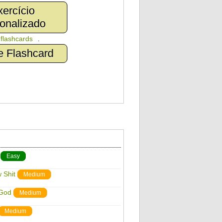
ercício
onalizado
n
flashcards
.
e Flashcard
Easy
 Shit
Medium
 God
Medium
Medium