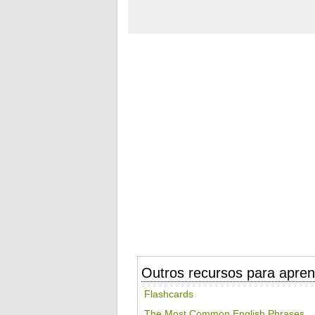
Outros recursos para apren
Flashcards
The Most Common English Phrases