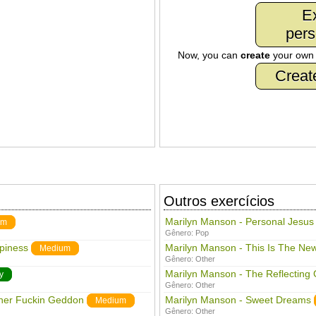
Ex
pers
Now, you can
create
your ow
Creat
Outros exercícios
Marilyn Manson - Personal Jesus
um
Gênero:
Pop
ppiness
Marilyn Manson - This Is The New
Medium
Gênero:
Other
Marilyn Manson - The Reflecting
y
Gênero:
Other
her Fuckin Geddon
Marilyn Manson - Sweet Dreams
Medium
Gênero:
Other