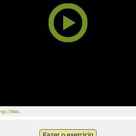
ongs |
Mais...
Fazer o exercício