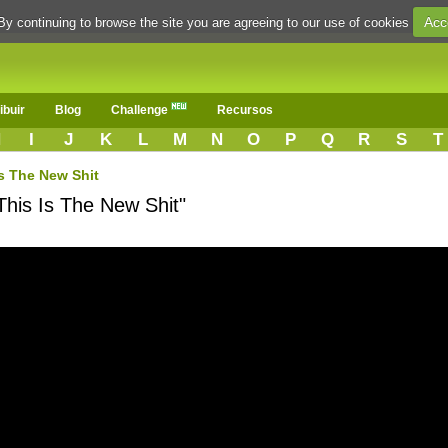
Acc
By continuing to browse the site you are agreeing to our use of cookies
ibuir
Blog
Challenge
Recursos
H
I
J
K
L
M
N
O
P
Q
R
S
T
Is The New Shit
This Is The New Shit"