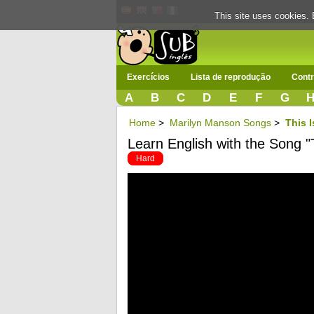
This site uses cookies. 
Exercícios
Lista de reprodução
Contr
A
B
C
D
E
F
G
Home
>
Marilyn Manson Songs
>
This 
Learn English with the Song "
Hard