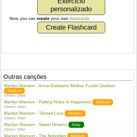
Exercício
personalizado
Now, you can
create
your own
flashcards
.
Create Flashcard
Outras canções
Marilyn Manson - Arma Goddamn Mother Fuckin Geddon
Medium
Gênero:
Other
Marilyn Manson - Putting Holes In Happiness
Medium
Gênero:
Other
Marilyn Manson - Tainted Love
Medium
Gênero:
Other
Marilyn Manson - Sweet Dreams
Easy
Gênero:
Other
Marilyn Manson - The Nobodies
Medium