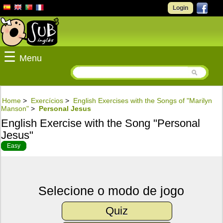
Login
☰
Menu
Home
>
Exercícios
>
English Exercises with the Songs of "Marilyn
Manson"
>
Personal Jesus
English Exercise with the Song "Personal
Jesus"
Easy
Selecione o modo de jogo
Quiz