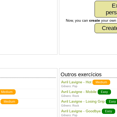
Ex
pers
Now, you can
create
your ow
Creat
Outros exercícios
Avril Lavigne - Hot
Medium
Gênero:
Pop
Avril Lavigne - Mobile
Medium
Easy
Gênero:
Rock
Avril Lavigne - Losing Grip
Medium
Easy
Gênero:
Rock
Avril Lavigne - Goodbye
Easy
Gênero:
Pop