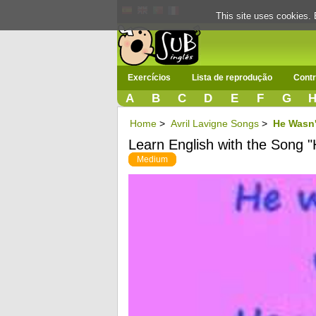
This site uses cookies. 
Exercícios
Lista de reprodução
Contr
A
B
C
D
E
F
G
Home
>
Avril Lavigne Songs
>
He Wasn'
Learn English with the Song 
Medium