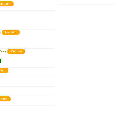
Medium
u
Medium
Door
Medium
ium
dium