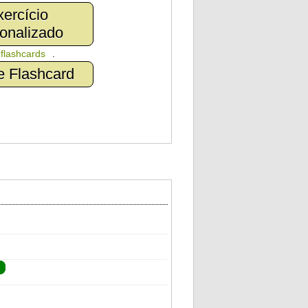
ercício
onalizado
n
flashcards
.
e Flashcard