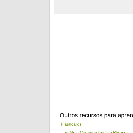
Outros recursos para apren
Flashcards
The Most Common English Phrases