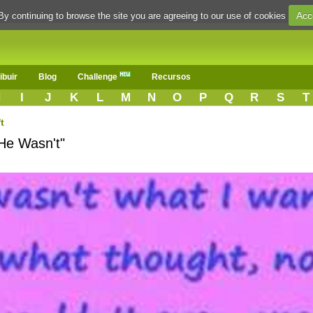
Acc
By continuing to browse the site you are agreeing to our use of cookies
ibuir
Blog
Challenge
Recursos
H
I
J
K
L
M
N
O
P
Q
R
S
T
t
"He Wasn't"