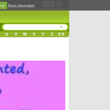
Login
ept
More information
U
V
W
X
Y
Z
0-9