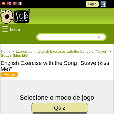
Login
☰
Menu
Home
>
Exercícios
>
English Exercises with the Songs of "Nayer"
>
Suave (kiss Me)
English Exercise with the Song "Suave (kiss
Me)"
Medium
Selecione o modo de jogo
Quiz