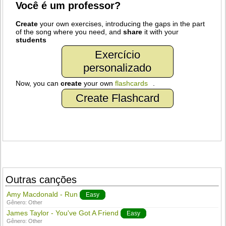
Você é um professor?
Create
your own exercises, introducing the gaps in the part
of the song where you need, and
share
it with your
students
Exercício
personalizado
Now, you can
create
your own
flashcards
.
Create Flashcard
Outras canções
Amy Macdonald - Run
Easy
Gênero:
Other
James Taylor - You've Got A Friend
Easy
Gênero:
Other