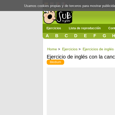
Usamos cookies propias y de terceros para mostrar publici
Ejercicios
Lista de reproducción
Cont
A
B
C
D
E
F
G
Home
>
Ejercicios
>
Ejercicios de inglé
Ejercicio de inglés con la can
Medium