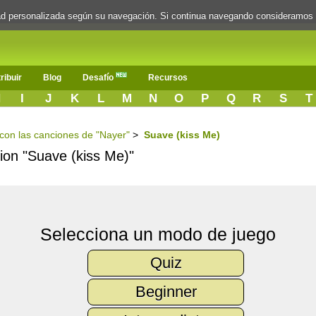
dad personalizada según su navegación. Si continua navegando consideramos
ribuir
Blog
Desafío
Recursos
H
I
J
K
L
M
N
O
P
Q
R
S
T
s con las canciones de "Nayer"
>
Suave (kiss Me)
cion "Suave (kiss Me)"
Selecciona un modo de juego
Quiz
Beginner