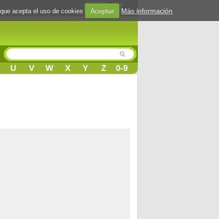
Login
Aceptar
Más información
 que acepta el uso de cookies
U
V
W
X
Y
Z
0-9