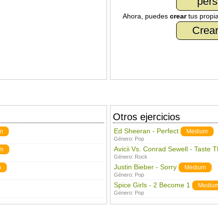
pers
Ahora, puedes
crear
tus propi
Crear
Otros ejercicios
Ed Sheeran - Perfect
m
Medium
Género:
Pop
Avicii Vs. Conrad Sewell - Taste 
m
Género:
Rock
Justin Bieber - Sorry
m
Medium
Género:
Pop
Spice Girls - 2 Become 1
Mediu
Género:
Pop