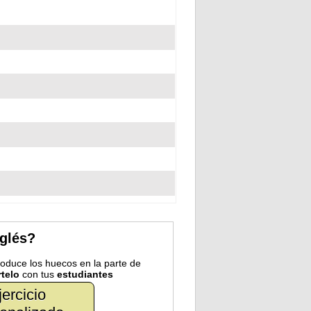
nglés?
troduce los huecos en la parte de
telo
con tus
estudiantes
jercicio