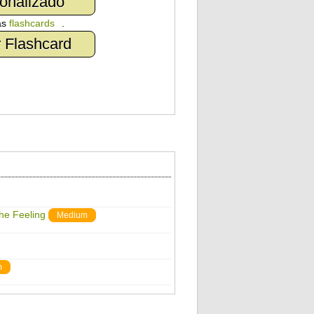
onalizado
as
flashcards
.
 Flashcard
The Feeling
Medium
m