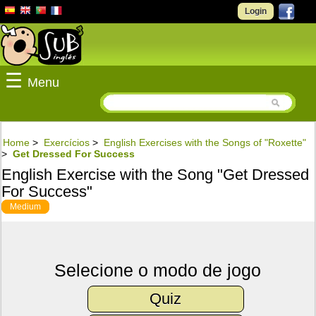
Login
☰
Menu
Home
>
Exercícios
>
English Exercises with the Songs of "Roxette"
>
Get Dressed For Success
English Exercise with the Song "Get Dressed
For Success"
Medium
Selecione o modo de jogo
Quiz