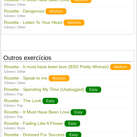
Medium
Gênero:
Other
Roxette - Dangerous
Medium
Gênero:
Other
Roxette - Listen To Your Heart
Medium
Gênero:
Other
Outros exercícios
Roxette - It must have been love (BSO Pretty Woman)
Medium
Gênero:
Other
Roxette - Speak to me
Medium
Gênero:
Other
Roxette - Spending My Time (Unplugged)
Easy
Gênero:
Pop
Roxette - The Look
Easy
Gênero:
Pop
Roxette - It Must Have Been Love
Easy
Gênero:
Pop
Roxette - Fading Like A Flower
Easy
Gênero:
Rock
Roxette - Dressed For Success
Easy