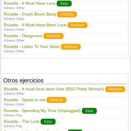
Roxette - It Must Have Love
Easy
Género:
Other
Roxette - Crash Boom Bang
Medium
Género:
Other
Roxette - If Must Have Been Love
Medium
Género:
Other
Roxette - Dangerous
Medium
Género:
Other
Roxette - Listen To Your Heart
Medium
Género:
Other
Otros ejercicios
Roxette - It must have been love (BSO Pretty Woman)
Medium
Género:
Other
Roxette - Speak to me
Medium
Género:
Other
Roxette - Spending My Time (Unplugged)
Easy
Género:
Pop
Roxette - The Look
Easy
Género:
Pop