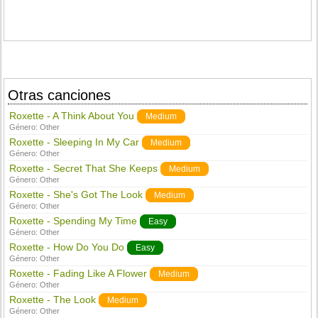
Otras canciones
Roxette - A Think About You
Medium
Género:
Other
Roxette - Sleeping In My Car
Medium
Género:
Other
Roxette - Secret That She Keeps
Medium
Género:
Other
Roxette - She's Got The Look
Medium
Género:
Other
Roxette - Spending My Time
Easy
Género:
Other
Roxette - How Do You Do
Easy
Género:
Other
Roxette - Fading Like A Flower
Medium
Género:
Other
Roxette - The Look
Medium
Género:
Other