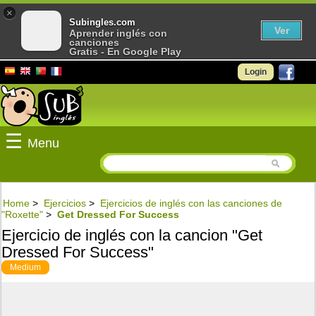
×
Subingles.com
Ver
Aprender inglés con
canciones
Gratis - En Google Play
Login
☰
Menu
Home
>
Ejercicios
>
Ejercicios de inglés con las canciones de
"Roxette"
>
Get Dressed For Success
Ejercicio de inglés con la cancion "Get
Dressed For Success"
Medium