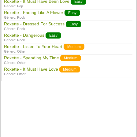
Roxette - It Must Have Been Love
Easy
Género:
Pop
Roxette - Fading Like A Flower
Easy
Género:
Rock
Roxette - Dressed For Success
Easy
Género:
Rock
Roxette - Dangerous
Easy
Género:
Rock
Roxette - Listen To Your Heart
Medium
Género:
Other
Roxette - Spending My Time
Medium
Género:
Other
Roxette - It Must Have Love
Medium
Género:
Other