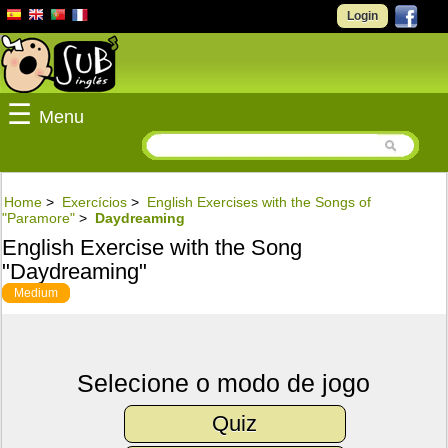
Login
☰
Menu
Home
>
Exercícios
>
English Exercises with the Songs of
"Paramore"
>
Daydreaming
English Exercise with the Song
"Daydreaming"
Medium
Selecione o modo de jogo
Quiz