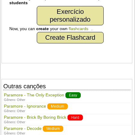
students
Exercício
personalizado
Now, you can
create
your own
flashcards
.
Create Flashcard
Outras canções
Paramore - The Only Exception
Easy
Gênero:
Other
Paramore - Ignorance
Medium
Gênero:
Other
Paramore - Brick By Boring Brick
Hard
Gênero:
Other
Paramore - Decode
Medium
Gênero:
Other