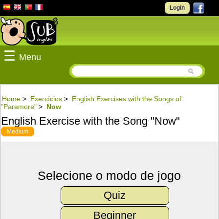
Login
☰
Menu
Home
>
Exercícios
>
English Exercises with the Songs of
"Paramore"
>
Now
English Exercise with the Song "Now"
Medium
Selecione o modo de jogo
Quiz
Beginner