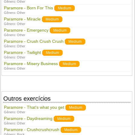
Gênero:
Other
Paramore - Born For This
Medium
Gênero:
Other
Paramore - Miracle
Medium
Gênero:
Other
Paramore - Emergency
Medium
Gênero:
Other
Paramore - Crush Crush Crush
Medium
Gênero:
Other
Paramore - Twilight
Medium
Gênero:
Other
Paramore - Misery Business
Medium
Gênero:
Other
Outros exercícios
Paramore - That's what you get
Medium
Gênero:
Other
Paramore - Daydreaming
Medium
Gênero:
Other
Paramore - Crushcrushcrush
Medium
Gênero:
Rock