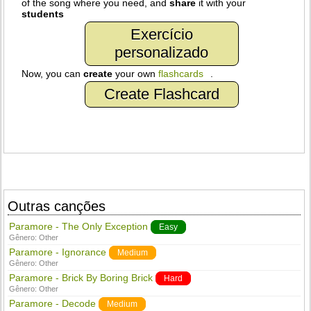
of the song where you need, and
share
it with your
students
Exercício
personalizado
Now, you can
create
your own
flashcards
.
Create Flashcard
Outras canções
Paramore - The Only Exception
Easy
Gênero:
Other
Paramore - Ignorance
Medium
Gênero:
Other
Paramore - Brick By Boring Brick
Hard
Gênero:
Other
Paramore - Decode
Medium