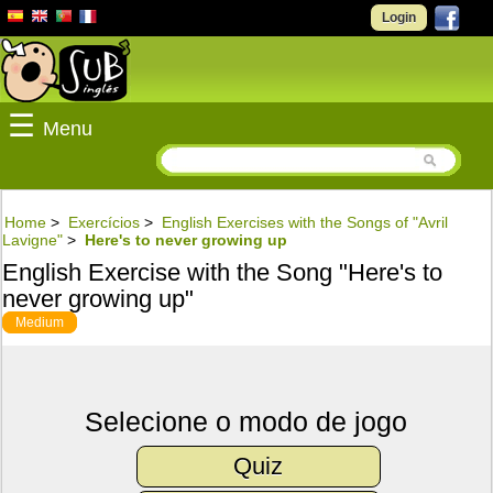
Login
☰
Menu
Home
>
Exercícios
>
English Exercises with the Songs of "Avril
Lavigne"
>
Here's to never growing up
English Exercise with the Song "Here's to
never growing up"
Medium
Selecione o modo de jogo
Quiz