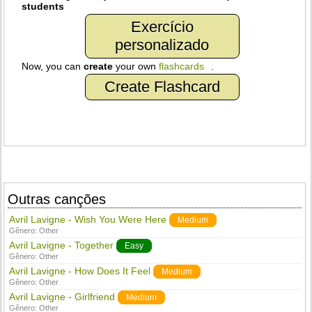
students
Exercício
personalizado
Now, you can
create
your own
flashcards
.
Create Flashcard
Outras canções
Avril Lavigne - Wish You Were Here
Medium
Gênero:
Other
Avril Lavigne - Together
Easy
Gênero:
Other
Avril Lavigne - How Does It Feel
Medium
Gênero:
Other
Avril Lavigne - Girlfriend
Medium
Gênero:
Other