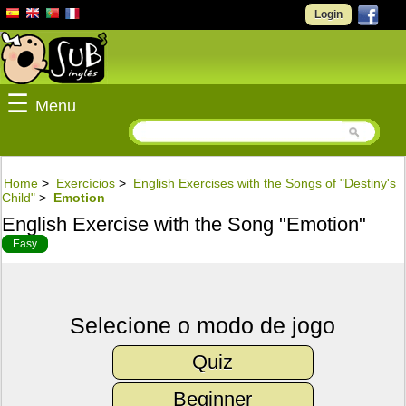
Login
☰
Menu
Home
>
Exercícios
>
English Exercises with the Songs of "Destiny's
Child"
>
Emotion
English Exercise with the Song "Emotion"
Easy
Selecione o modo de jogo
Quiz
Beginner