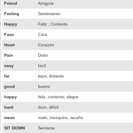
Friend
Amigo/a
Feeling
Sentimiento
Happy
Feliz ; Contento
Face
Cara
Heart
Corazón
Pain
Dolor
easy
facíl
far
lejos, distante
good
bueno
happy
feliz, contento, alegre
hard
duro, difícil
mean
malo, mezquino, tacaño
SIT DOWN
Sentarse