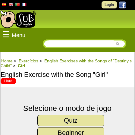
Login
☰
Menu
Home
>
Exercícios
>
English Exercises with the Songs of "Destiny's
Child"
>
Girl
English Exercise with the Song "Girl"
Hard
Selecione o modo de jogo
Quiz
Beginner