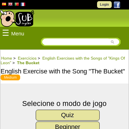
Login
☰
Menu
Home
>
Exercícios
>
English Exercises with the Songs of "Kings Of
Leon"
>
The Bucket
English Exercise with the Song "The Bucket"
Medium
Selecione o modo de jogo
Quiz
Beginner