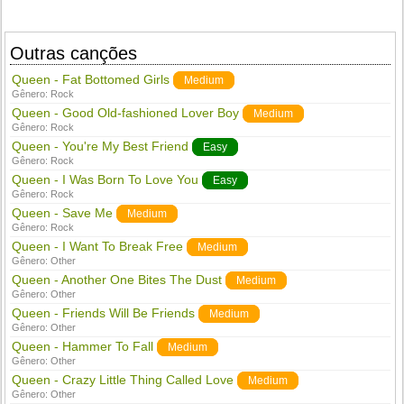
Outras canções
Queen - Fat Bottomed Girls
Medium
Gênero:
Rock
Queen - Good Old-fashioned Lover Boy
Medium
Gênero:
Rock
Queen - You're My Best Friend
Easy
Gênero:
Rock
Queen - I Was Born To Love You
Easy
Gênero:
Rock
Queen - Save Me
Medium
Gênero:
Rock
Queen - I Want To Break Free
Medium
Gênero:
Other
Queen - Another One Bites The Dust
Medium
Gênero:
Other
Queen - Friends Will Be Friends
Medium
Gênero:
Other
Queen - Hammer To Fall
Medium
Gênero:
Other
Queen - Crazy Little Thing Called Love
Medium
Gênero:
Other