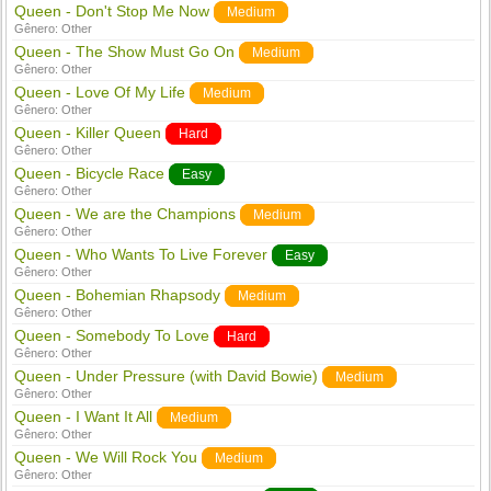
Queen - Don't Stop Me Now
Medium
Gênero:
Other
Queen - The Show Must Go On
Medium
Gênero:
Other
Queen - Love Of My Life
Medium
Gênero:
Other
Queen - Killer Queen
Hard
Gênero:
Other
Queen - Bicycle Race
Easy
Gênero:
Other
Queen - We are the Champions
Medium
Gênero:
Other
Queen - Who Wants To Live Forever
Easy
Gênero:
Other
Queen - Bohemian Rhapsody
Medium
Gênero:
Other
Queen - Somebody To Love
Hard
Gênero:
Other
Queen - Under Pressure (with David Bowie)
Medium
Gênero:
Other
Queen - I Want It All
Medium
Gênero:
Other
Queen - We Will Rock You
Medium
Gênero:
Other