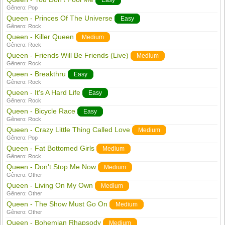
Easy
Gênero:
Pop
Queen - Princes Of The Universe
Easy
Gênero:
Rock
Queen - Killer Queen
Medium
Gênero:
Rock
Queen - Friends Will Be Friends (Live)
Medium
Gênero:
Rock
Queen - Breakthru
Easy
Gênero:
Rock
Queen - It's A Hard Life
Easy
Gênero:
Rock
Queen - Bicycle Race
Easy
Gênero:
Rock
Queen - Crazy Little Thing Called Love
Medium
Gênero:
Pop
Queen - Fat Bottomed Girls
Medium
Gênero:
Rock
Queen - Don't Stop Me Now
Medium
Gênero:
Other
Queen - Living On My Own
Medium
Gênero:
Other
Queen - The Show Must Go On
Medium
Gênero:
Other
Queen - Bohemian Rhapsody
Medium