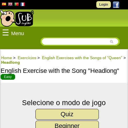
Login
☰
Menu
Home
>
Exercícios
>
English Exercises with the Songs of "Queen"
>
Headlong
English Exercise with the Song "Headlong"
Easy
Selecione o modo de jogo
Quiz
Beginner