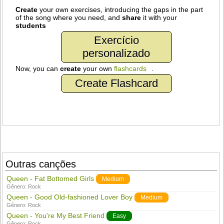
Create
your own exercises, introducing the gaps in the part
of the song where you need, and
share
it with your
students
Exercício
personalizado
Now, you can
create
your own
flashcards
.
Create Flashcard
Outras canções
Queen - Fat Bottomed Girls
Medium
Gênero:
Rock
Queen - Good Old-fashioned Lover Boy
Medium
Gênero:
Rock
Queen - You're My Best Friend
Easy
Gênero:
Rock