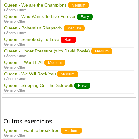
Queen - We are the Champions
Medium
Gênero:
Other
Queen - Who Wants To Live Forever
Easy
Gênero:
Other
Queen - Bohemian Rhapsody
Medium
Gênero:
Other
Queen - Somebody To Love
Hard
Gênero:
Other
Queen - Under Pressure (with David Bowie)
Medium
Gênero:
Other
Queen - I Want It All
Medium
Gênero:
Other
Queen - We Will Rock You
Medium
Gênero:
Other
Queen - Sleeping On The Sidewalk
Easy
Gênero:
Other
Outros exercícios
Queen - I want to break free
Medium
Gênero:
Other