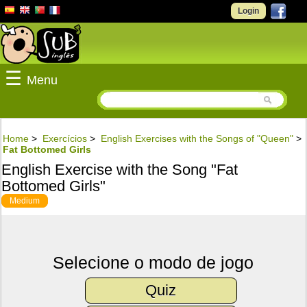
Login
☰
Menu
Home
>
Exercícios
>
English Exercises with the Songs of "Queen"
>
Fat Bottomed Girls
English Exercise with the Song "Fat
Bottomed Girls"
Medium
Selecione o modo de jogo
Quiz