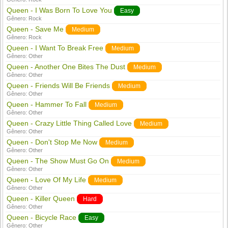
Queen - I Was Born To Love You
Easy
Gênero:
Rock
Queen - Save Me
Medium
Gênero:
Rock
Queen - I Want To Break Free
Medium
Gênero:
Other
Queen - Another One Bites The Dust
Medium
Gênero:
Other
Queen - Friends Will Be Friends
Medium
Gênero:
Other
Queen - Hammer To Fall
Medium
Gênero:
Other
Queen - Crazy Little Thing Called Love
Medium
Gênero:
Other
Queen - Don't Stop Me Now
Medium
Gênero:
Other
Queen - The Show Must Go On
Medium
Gênero:
Other
Queen - Love Of My Life
Medium
Gênero:
Other
Queen - Killer Queen
Hard
Gênero:
Other
Queen - Bicycle Race
Easy
Gênero:
Other