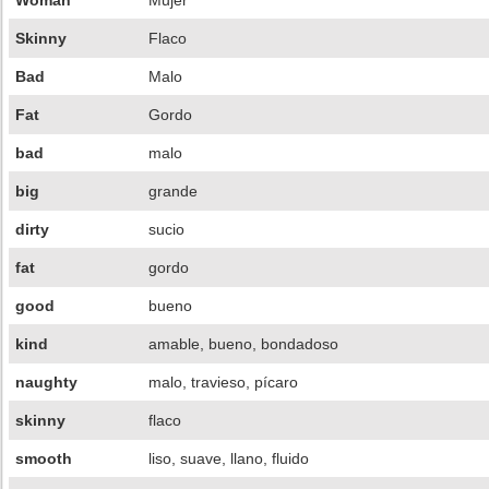
Woman
Mujer
Skinny
Flaco
Bad
Malo
Fat
Gordo
bad
malo
big
grande
dirty
sucio
fat
gordo
good
bueno
kind
amable, bueno, bondadoso
naughty
malo, travieso, pícaro
skinny
flaco
smooth
liso, suave, llano, fluido