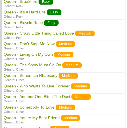
Queen - Breakthru
Easy
Gênero:
Rock
Queen - It's A Hard Life
Easy
Gênero:
Rock
Queen - Bicycle Race
Easy
Gênero:
Rock
Queen - Crazy Little Thing Called Love
Medium
Gênero:
Pop
Queen - Don't Stop Me Now
Medium
Gênero:
Other
Queen - Living On My Own
Medium
Gênero:
Other
Queen - The Show Must Go On
Medium
Gênero:
Other
Queen - Bohemian Rhapsody
Medium
Gênero:
Other
Queen - Who Wants To Live Forever
Medium
Gênero:
Other
Queen - Another One Bites The Dust
Medium
Gênero:
Other
Queen - Somebody To Love
Medium
Gênero:
Other
Queen - You're My Best Friend
Medium
Gênero:
Other