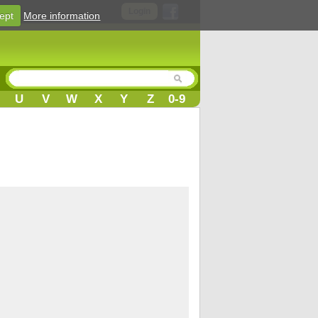
Login
ept
More information
U
V
W
X
Y
Z
0-9