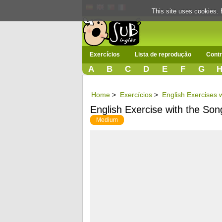
This site uses cookies. 
Exercícios
Lista de reprodução
Contr
A
B
C
D
E
F
G
Home
>
Exercícios
>
English Exercises 
English Exercise with the Son
Medium