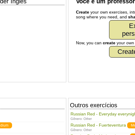
der Inglês
Você é um professo
Create
your own exercises, intr
song where you need, and
sha
Ex
pers
Now, you can
create
your ow
Creat
Outros exercícios
Russian Red - Everyday everynig
Gênero:
Other
Russian Red - Fuerteventura
dium
M
Gênero:
Other