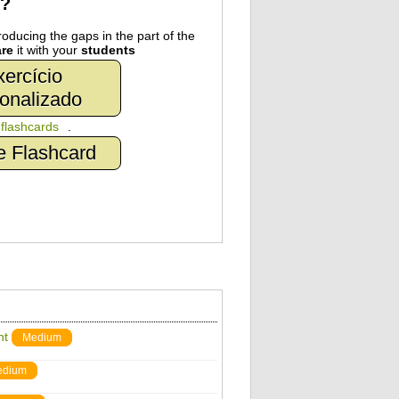
r?
oducing the gaps in the part of the
re
it with your
students
ercício
onalizado
n
flashcards
.
e Flashcard
ht
Medium
edium