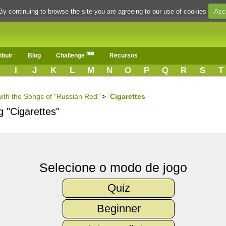
Acc
By continuing to browse the site you are agreeing to our use of cookies
ibuir
Blog
Challenge
Recursos
H
I
J
K
L
M
N
O
P
Q
R
S
T
with the Songs of "Russian Red"
>
Cigarettes
g "Cigarettes"
Selecione o modo de jogo
Quiz
Beginner