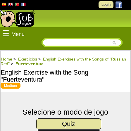
Login
☰
Menu
Home
>
Exercícios
>
English Exercises with the Songs of "Russian
Red"
>
Fuerteventura
English Exercise with the Song
"Fuerteventura"
Medium
Selecione o modo de jogo
Quiz