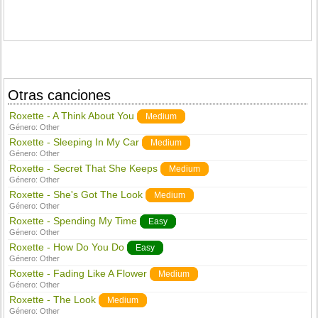
Otras canciones
Roxette - A Think About You
Medium
Género:
Other
Roxette - Sleeping In My Car
Medium
Género:
Other
Roxette - Secret That She Keeps
Medium
Género:
Other
Roxette - She's Got The Look
Medium
Género:
Other
Roxette - Spending My Time
Easy
Género:
Other
Roxette - How Do You Do
Easy
Género:
Other
Roxette - Fading Like A Flower
Medium
Género:
Other
Roxette - The Look
Medium
Género:
Other