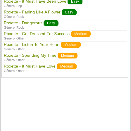
Roxette - It Must Have Been Love
Easy
Género:
Pop
Roxette - Fading Like A Flower
Easy
Género:
Rock
Roxette - Dangerous
Easy
Género:
Rock
Roxette - Get Dressed For Success
Medium
Género:
Other
Roxette - Listen To Your Heart
Medium
Género:
Other
Roxette - Spending My Time
Medium
Género:
Other
Roxette - It Must Have Love
Medium
Género:
Other