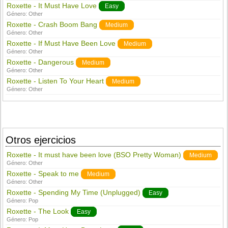
Roxette - It Must Have Love
Easy
Género:
Other
Roxette - Crash Boom Bang
Medium
Género:
Other
Roxette - If Must Have Been Love
Medium
Género:
Other
Roxette - Dangerous
Medium
Género:
Other
Roxette - Listen To Your Heart
Medium
Género:
Other
Otros ejercicios
Roxette - It must have been love (BSO Pretty Woman)
Medium
Género:
Other
Roxette - Speak to me
Medium
Género:
Other
Roxette - Spending My Time (Unplugged)
Easy
Género:
Pop
Roxette - The Look
Easy
Género:
Pop