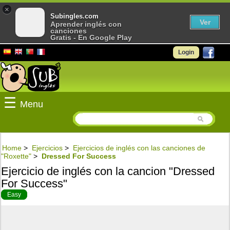
×
Subingles.com
Ver
Aprender inglés con
canciones
Gratis - En Google Play
Login
☰
Menu
Home
>
Ejercicios
>
Ejercicios de inglés con las canciones de
"Roxette"
>
Dressed For Success
Ejercicio de inglés con la cancion "Dressed
For Success"
Easy