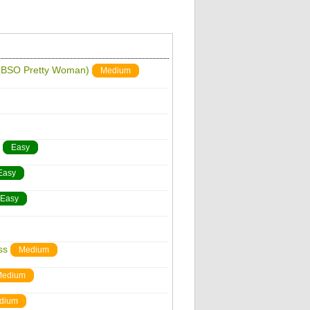
e (BSO Pretty Woman)
Medium
Easy
Easy
Easy
ss
Medium
edium
dium