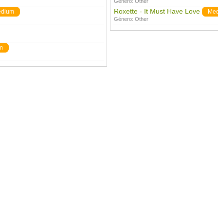
Género:
Other
Roxette - It Must Have Love
dium
Me
Género:
Other
m