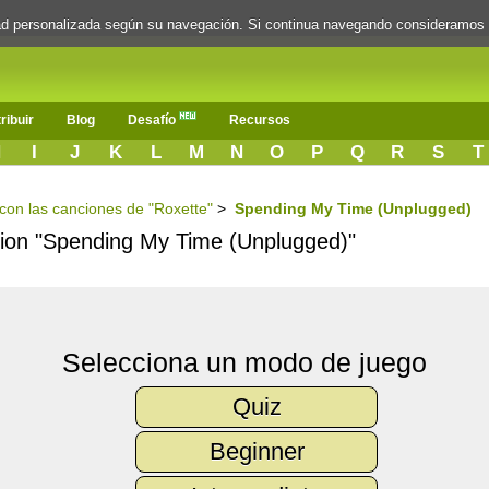
dad personalizada según su navegación. Si continua navegando consideramos
ribuir
Blog
Desafío
Recursos
H
I
J
K
L
M
N
O
P
Q
R
S
T
 con las canciones de "Roxette"
>
Spending My Time (Unplugged)
ncion "Spending My Time (Unplugged)"
Selecciona un modo de juego
Quiz
Beginner