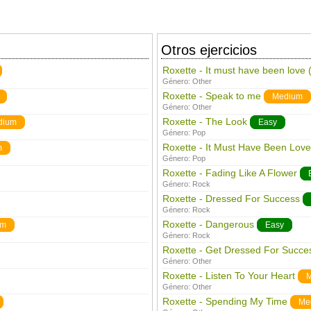
Otros ejercicios
Roxette - It must have been lov
Género:
Other
Roxette - Speak to me
Medium
Género:
Other
Roxette - The Look
dium
Easy
Género:
Pop
Roxette - It Must Have Been Love
m
Género:
Pop
Roxette - Fading Like A Flower
Género:
Rock
Roxette - Dressed For Success
Género:
Rock
Roxette - Dangerous
um
Easy
Género:
Rock
Roxette - Get Dressed For Succe
Género:
Other
Roxette - Listen To Your Heart
M
Género:
Other
Roxette - Spending My Time
Me