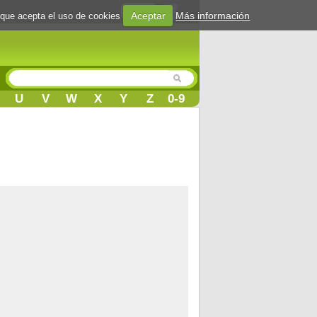
Login
Aceptar
Más información
 que acepta el uso de cookies
U
V
W
X
Y
Z
0-9