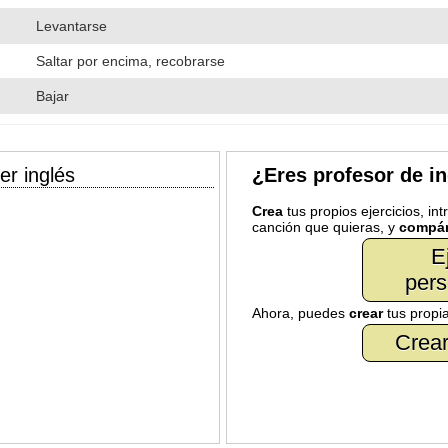
Levantarse
Saltar por encima, recobrarse
Bajar
er inglés
¿Eres profesor de i
Crea
tus propios ejercicios, in
canción que quieras, y
compár
E
pers
Ahora, puedes
crear
tus propi
Crear