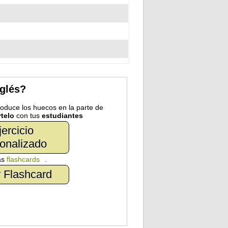
nglés?
troduce los huecos en la parte de
telo
con tus
estudiantes
jercicio
onalizado
as
flashcards
.
 Flashcard