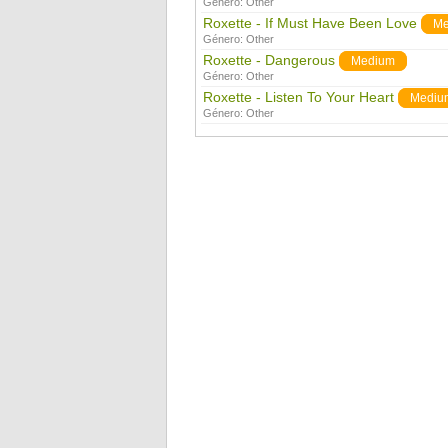
Género:
Other
Roxette - If Must Have Been Love
Me
Género:
Other
Roxette - Dangerous
Medium
Género:
Other
Roxette - Listen To Your Heart
Mediu
Género:
Other