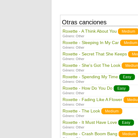
Otras canciones
Roxette - A Think About You
Medium
Género:
Other
Roxette - Sleeping In My Car
Medium
Género:
Other
Roxette - Secret That She Keeps
Me
Género:
Other
Roxette - She's Got The Look
Mediu
Género:
Other
Roxette - Spending My Time
Easy
Género:
Other
Roxette - How Do You Do
Easy
Género:
Other
Roxette - Fading Like A Flower
Medi
Género:
Other
Roxette - The Look
Medium
Género:
Other
Roxette - It Must Have Love
Easy
Género:
Other
Roxette - Crash Boom Bang
Medium