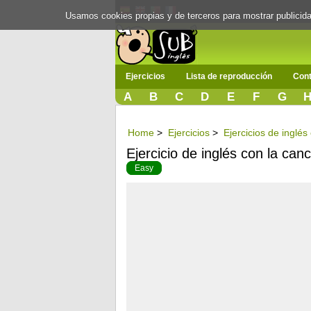
Usamos cookies propias y de terceros para mostrar publici
Ejercicios
Lista de reproducción
Cont
A
B
C
D
E
F
G
Home
>
Ejercicios
>
Ejercicios de inglés
Ejercicio de inglés con la ca
Easy