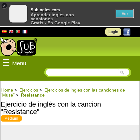
×
Subingles.com
Ver
Aprender inglés con
canciones
Gratis - En Google Play
Login
☰
Menu
Home
>
Ejercicios
>
Ejercicios de inglés con las canciones de
"Muse"
>
Resistance
Ejercicio de inglés con la cancion
"Resistance"
Medium