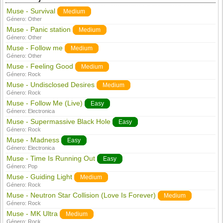
Muse - Survival
Medium
Género:
Other
Muse - Panic station
Medium
Género:
Other
Muse - Follow me
Medium
Género:
Other
Muse - Feeling Good
Medium
Género:
Rock
Muse - Undisclosed Desires
Medium
Género:
Rock
Muse - Follow Me (Live)
Easy
Género:
Electronica
Muse - Supermassive Black Hole
Easy
Género:
Rock
Muse - Madness
Easy
Género:
Electronica
Muse - Time Is Running Out
Easy
Género:
Pop
Muse - Guiding Light
Medium
Género:
Rock
Muse - Neutron Star Collision (Love Is Forever)
Medium
Género:
Rock
Muse - MK Ultra
Medium
Género:
Rock