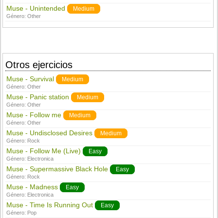
Muse - Unintended
Medium
Género:
Other
Otros ejercicios
Muse - Survival
Medium
Género:
Other
Muse - Panic station
Medium
Género:
Other
Muse - Follow me
Medium
Género:
Other
Muse - Undisclosed Desires
Medium
Género:
Rock
Muse - Follow Me (Live)
Easy
Género:
Electronica
Muse - Supermassive Black Hole
Easy
Género:
Rock
Muse - Madness
Easy
Género:
Electronica
Muse - Time Is Running Out
Easy
Género:
Pop