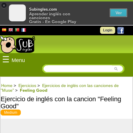
×
Subingles.com
Ver
Aprender inglés con
canciones
Gratis - En Google Play
Login
☰
Menu
Home
>
Ejercicios
>
Ejercicios de inglés con las canciones de
"Muse"
>
Feeling Good
Ejercicio de inglés con la cancion "Feeling
Good"
Medium