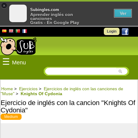
×
Subingles.com
Ver
Aprender inglés con
canciones
Gratis - En Google Play
Login
☰
Menu
Home
>
Ejercicios
>
Ejercicios de inglés con las canciones de
"Muse"
>
Knights Of Cydonia
Ejercicio de inglés con la cancion "Knights Of
Cydonia"
Medium