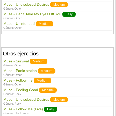
Muse - Undisclosed Desires
Medium
Género:
Other
Muse - Can't Take My Eyes Off You
Easy
Género:
Other
Muse - Unintended
Medium
Género:
Other
Otros ejercicios
Muse - Survival
Medium
Género:
Other
Muse - Panic station
Medium
Género:
Other
Muse - Follow me
Medium
Género:
Other
Muse - Feeling Good
Medium
Género:
Rock
Muse - Undisclosed Desires
Medium
Género:
Rock
Muse - Follow Me (Live)
Easy
Género:
Electronica