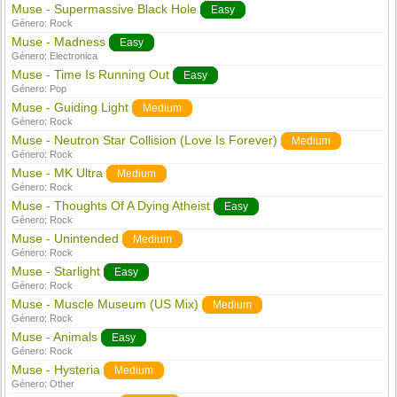
Muse - Supermassive Black Hole
Easy
Género:
Rock
Muse - Madness
Easy
Género:
Electronica
Muse - Time Is Running Out
Easy
Género:
Pop
Muse - Guiding Light
Medium
Género:
Rock
Muse - Neutron Star Collision (Love Is Forever)
Medium
Género:
Rock
Muse - MK Ultra
Medium
Género:
Rock
Muse - Thoughts Of A Dying Atheist
Easy
Género:
Rock
Muse - Unintended
Medium
Género:
Rock
Muse - Starlight
Easy
Género:
Rock
Muse - Muscle Museum (US Mix)
Medium
Género:
Rock
Muse - Animals
Easy
Género:
Rock
Muse - Hysteria
Medium
Género:
Other