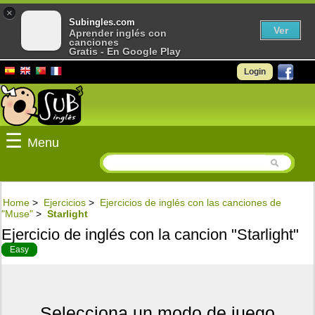
×
Subingles.com
Ver
Aprender inglés con
canciones
Gratis - En Google Play
Login
☰
Menu
Home
>
Ejercicios
>
Ejercicios de inglés con las canciones de
"Muse"
>
Starlight
Ejercicio de inglés con la cancion "Starlight"
Easy
Selecciona un modo de juego