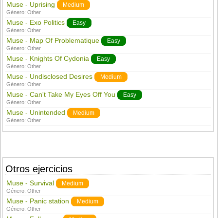
Muse - Uprising
Medium
Género:
Other
Muse - Exo Politics
Easy
Género:
Other
Muse - Map Of Problematique
Easy
Género:
Other
Muse - Knights Of Cydonia
Easy
Género:
Other
Muse - Undisclosed Desires
Medium
Género:
Other
Muse - Can't Take My Eyes Off You
Easy
Género:
Other
Muse - Unintended
Medium
Género:
Other
Otros ejercicios
Muse - Survival
Medium
Género:
Other
Muse - Panic station
Medium
Género:
Other