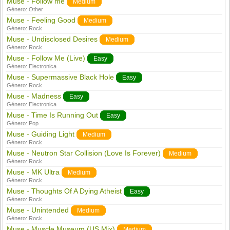
Muse - Follow me
Medium
Género:
Other
Muse - Feeling Good
Medium
Género:
Rock
Muse - Undisclosed Desires
Medium
Género:
Rock
Muse - Follow Me (Live)
Easy
Género:
Electronica
Muse - Supermassive Black Hole
Easy
Género:
Rock
Muse - Madness
Easy
Género:
Electronica
Muse - Time Is Running Out
Easy
Género:
Pop
Muse - Guiding Light
Medium
Género:
Rock
Muse - Neutron Star Collision (Love Is Forever)
Medium
Género:
Rock
Muse - MK Ultra
Medium
Género:
Rock
Muse - Thoughts Of A Dying Atheist
Easy
Género:
Rock
Muse - Unintended
Medium
Género:
Rock
Muse - Muscle Museum (US Mix)
Medium