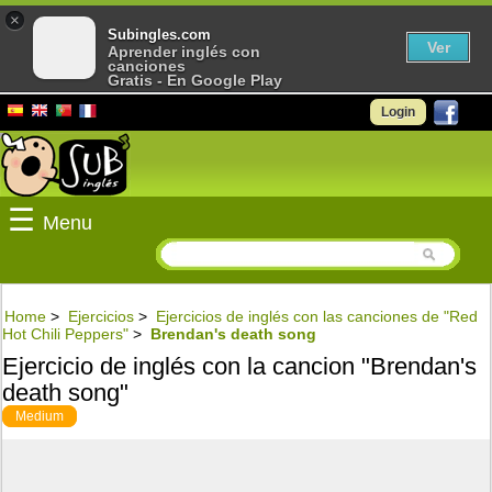
×
Subingles.com
Ver
Aprender inglés con
canciones
Gratis - En Google Play
Login
☰
Menu
Home
>
Ejercicios
>
Ejercicios de inglés con las canciones de "Red
Hot Chili Peppers"
>
Brendan's death song
Ejercicio de inglés con la cancion "Brendan's
death song"
Medium